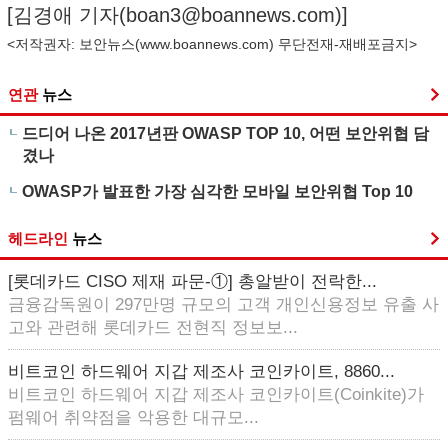
[김경애 기자(
boan3@boannews.com
)]
<저작권자: 보안뉴스(
www.boannews.com
) 무단전재-재배포금지>
연관
뉴스
드디어 나온 2017년판 OWASP TOP 10, 어떤 보안위협 담
겼나
OWASP가 발표한 가장 심각한 모바일 보안위협 Top 10
헤드라인
뉴스
[롯데카드 CISO 제재 파문-①] 총알받이 전락한...
금융감독원이 297만명 규모의 고객 개인신용정보 유출 사
고와 관련해 롯데카드 전현직 정보보...
비트코인 하드웨어 지갑 제조사 코인카이트, 8860...
비트코인 하드웨어 지갑 제조사 코인카이트(Coinkite)가
펌웨어 취약점을 악용한 대규모...