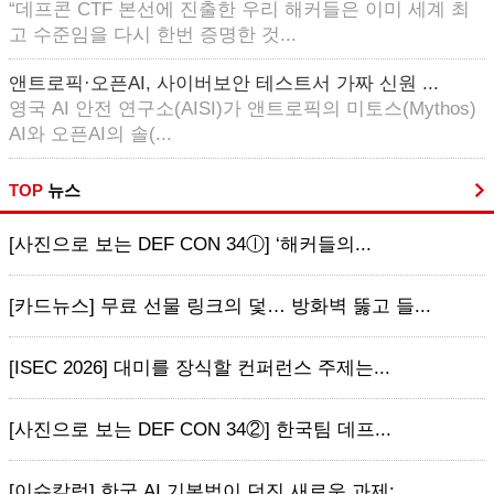
“데프콘 CTF 본선에 진출한 우리 해커들은 이미 세계 최
고 수준임을 다시 한번 증명한 것...
앤트로픽·오픈AI, 사이버보안 테스트서 가짜 신원 ...
영국 AI 안전 연구소(AISI)가 앤트로픽의 미토스(Mythos)
AI와 오픈AI의 솔(...
TOP
뉴스
[사진으로 보는 DEF CON 34ⓛ] ‘해커들의...
[카드뉴스] 무료 선물 링크의 덫… 방화벽 뚫고 들...
[ISEC 2026] 대미를 장식할 컨퍼런스 주제는...
[사진으로 보는 DEF CON 34②] 한국팀 데프...
[이슈칼럼] 한국 AI 기본법이 던진 새로운 과제:...