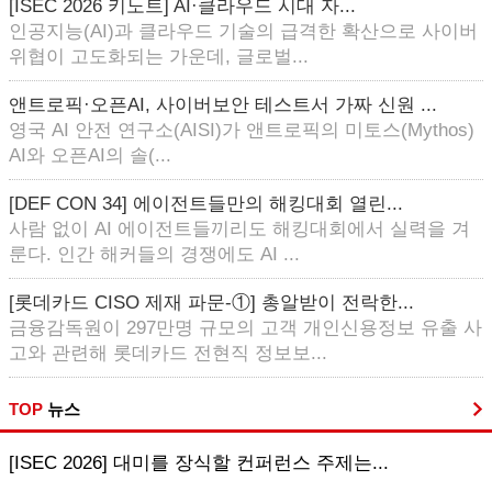
[ISEC 2026 키노트] AI·클라우드 시대 자...
인공지능(AI)과 클라우드 기술의 급격한 확산으로 사이버
위협이 고도화되는 가운데, 글로벌...
앤트로픽·오픈AI, 사이버보안 테스트서 가짜 신원 ...
영국 AI 안전 연구소(AISI)가 앤트로픽의 미토스(Mythos)
AI와 오픈AI의 솔(...
[DEF CON 34] 에이전트들만의 해킹대회 열린...
사람 없이 AI 에이전트들끼리도 해킹대회에서 실력을 겨
룬다. 인간 해커들의 경쟁에도 AI ...
[롯데카드 CISO 제재 파문-①] 총알받이 전락한...
금융감독원이 297만명 규모의 고객 개인신용정보 유출 사
고와 관련해 롯데카드 전현직 정보보...
TOP
뉴스
[ISEC 2026] 대미를 장식할 컨퍼런스 주제는...