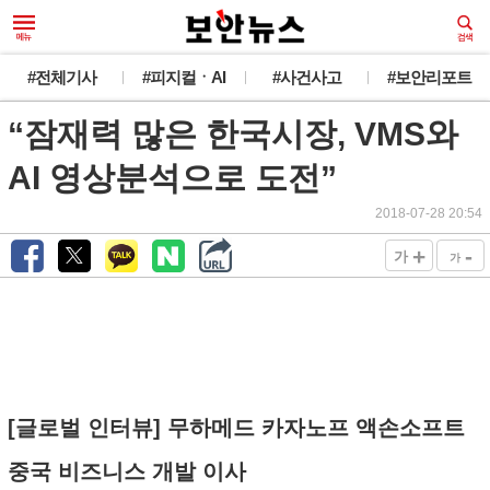
#전체기사
#피지컬ㆍAI
#사건사고
#보안리포트
“잠재력 많은 한국시장, VMS와
AI 영상분석으로 도전”
2018-07-28 20:54
+
-
가
가
[글로벌 인터뷰] 무하메드 카자노프 액손소프트
중국 비즈니스 개발 이사