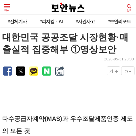
#전체기사
#피지컬ㆍAI
#사건사고
#보안리포트
대한민국 공공조달 시장현황·매
출실적 집중해부 ①영상보안
2020-05-31 23:30
+
-
가
가
다수공급자계약(MAS)과 우수조달제품인증 제도
의 모든 것