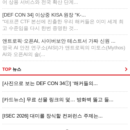
어 상용 서비스와 전국 확산 단계...
[DEF CON 34] 이상중 KISA 원장 “K-...
“데프콘 CTF 본선에 진출한 우리 해커들은 이미 세계 최
고 수준임을 다시 한번 증명한 것...
앤트로픽·오픈AI, 사이버보안 테스트서 가짜 신원 ...
영국 AI 안전 연구소(AISI)가 앤트로픽의 미토스(Mythos)
AI와 오픈AI의 솔(...
TOP
뉴스
[사진으로 보는 DEF CON 34ⓛ] ‘해커들의...
[카드뉴스] 무료 선물 링크의 덫… 방화벽 뚫고 들...
[ISEC 2026] 대미를 장식할 컨퍼런스 주제는...