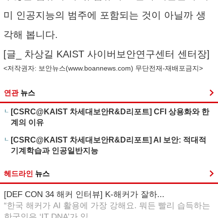
미 인공지능의 범주에 포함되는 것이 아닐까 생
각해 봅니다.
[글_ 차상길 KAIST 사이버보안연구센터 센터장]
<저작권자: 보안뉴스(
www.boannews.com
) 무단전재-재배포금지>
연관
뉴스
[CSRC@KAIST 차세대보안R&D리포트] CFI 상용화와 한
계의 이유
[CSRC@KAIST 차세대보안R&D리포트] AI 보안: 적대적
기계학습과 인공일반지능
헤드라인
뉴스
[DEF CON 34 해커 인터뷰] K-해커가 잘하...
“한국 해커가 AI 활용에 가장 강해요. 뭐든 빨리 습득하는
한국인은 ‘IT DNA’가 있...