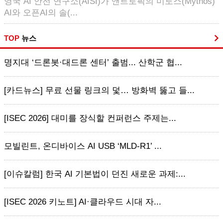
영국 AI 안전 연구소(AISI)가 앤트로픽의 미토스(Mythos)
AI와 오픈AI의 솔(...
TOP
뉴스
명지대 ‘드론봇·대드론 센터’ 출범... 산학군 협...
[카드뉴스] 무료 선물 링크의 덫… 방화벽 뚫고 들...
[ISEC 2026] 대미를 장식할 컨퍼런스 주제는...
모빌린트, 온디바이스 AI USB ‘MLD-R1’ ...
[이슈칼럼] 한국 AI 기본법이 던진 새로운 과제:...
[ISEC 2026 키노트] AI·클라우드 시대 자...