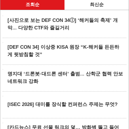
조회순
최신순
[사진으로 보는 DEF CON 34ⓛ] ‘해커들의 축제’ 개
막... 다양한 CTF와 즐길거리
[DEF CON 34] 이상중 KISA 원장 “K-해커들 든든하
게 뒷받침할 것”
명지대 ‘드론봇·대드론 센터’ 출범... 산학군 협력 안보
네트워크 강화
[ISEC 2026] 대미를 장식할 컨퍼런스 주제는 무엇?
[카드뉴스] 무료 선물 링크의 덫… 방화벽 뚫고 들어