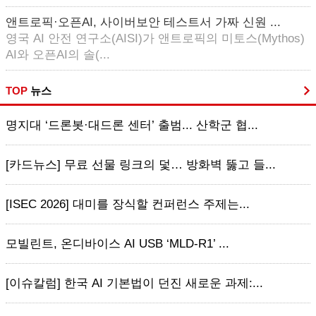
앤트로픽·오픈AI, 사이버보안 테스트서 가짜 신원 ...
영국 AI 안전 연구소(AISI)가 앤트로픽의 미토스(Mythos)
AI와 오픈AI의 솔(...
TOP
뉴스
명지대 ‘드론봇·대드론 센터’ 출범... 산학군 협...
[카드뉴스] 무료 선물 링크의 덫… 방화벽 뚫고 들...
[ISEC 2026] 대미를 장식할 컨퍼런스 주제는...
모빌린트, 온디바이스 AI USB ‘MLD-R1’ ...
[이슈칼럼] 한국 AI 기본법이 던진 새로운 과제:...