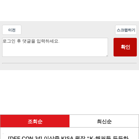
이전
스크랩하기
조회순
최신순
[DEF CON 34] 이상중 KISA 원장 “K-해커들 든든하