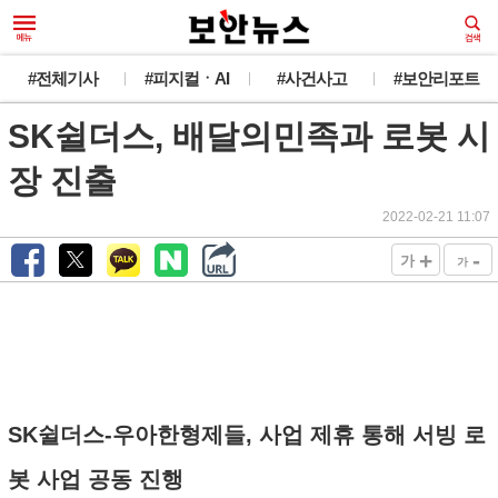
#전체기사
#피지컬ㆍAI
#사건사고
#보안리포트
SK쉴더스, 배달의민족과 로봇 시
장 진출
2022-02-21 11:07
+
-
가
가
SK쉴더스-우아한형제들, 사업 제휴 통해 서빙 로
봇 사업 공동 진행