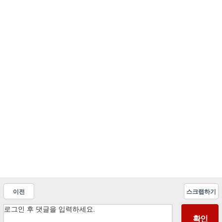
이전
스크랩하기