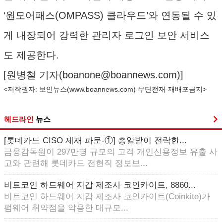
‘원모어패스(OMPASS) 클라우드’와 연동될 수 있
게 내장되어 강력한 관리자 로그인 보안 서비스
도 제공한다.
[원병철 기자(
boanone@boannews.com
)]
<저작권자: 보안뉴스(
www.boannews.com
) 무단전재-재배포금지>
헤드라인
뉴스
[롯데카드 CISO 제재 파문-①] 총알받이 전락한...
금융감독원이 297만명 규모의 고객 개인신용정보 유출 사
고와 관련해 롯데카드 전현직 정보보...
비트코인 하드웨어 지갑 제조사 코인카이트, 8860...
비트코인 하드웨어 지갑 제조사 코인카이트(Coinkite)가
펌웨어 취약점을 악용한 대규모...