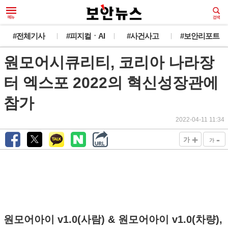
#전체기사
#피지컬ㆍAI
#사건사고
#보안리포트
원모어시큐리티, 코리아 나라장
터 엑스포 2022의 혁신성장관에
참가
2022-04-11 11:34
+
-
가
가
원모어아이 v1.0(사람) & 원모어아이 v1.0(차량),