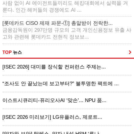
사람 없이 AI 에이전트들끼리도 해킹대회에서 실력을 겨
룬다. 인간 해커들의 경쟁에도 AI ...
[롯데카드 CISO 제재 파문-①] 총알받이 전락한...
금융감독원이 297만명 규모의 고객 개인신용정보 유출 사
고와 관련해 롯데카드 전현직 정보보...
TOP
뉴스
[ISEC 2026] 대미를 장식할 컨퍼런스 주제는...
“조사도 안 끝났는데 보고부터?” 불투명한 팩트에 ...
이스트시큐리티-퓨리오사AI ‘맞손’... NPU 품...
[ISEC 2026 미리보기] LG유플러스, 제로트...
[양자와 보안] 탈레스, 양자 내성 HSM ‘루나 ...