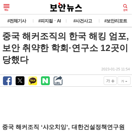
#전체기사
#피지컬ㆍAI
#사건사고
#보안리포트
중국 해커조직의 한국 해킹 엄포,
보안 취약한 학회·연구소 12곳이
당했다
2023-01-25 11:54
+
-
가
가
중국 해커조직 ‘샤오치잉’, 대한건설정책연구원