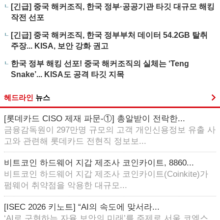
[긴급] 중국 해커조직, 한국 정부·공공기관 타깃 대규모 해킹
작전 선포
[긴급] 중국 해커조직, 한국 정부부처 데이터 54.2GB 탈취
주장... KISA, 보안 강화 권고
한국 정부 해킹 선포! 중국 해커조직의 실체는 ‘Teng
Snake’... KISA도 공격 타깃 지목
헤드라인
뉴스
[롯데카드 CISO 제재 파문-①] 총알받이 전락한...
금융감독원이 297만명 규모의 고객 개인신용정보 유출 사
고와 관련해 롯데카드 전현직 정보보...
비트코인 하드웨어 지갑 제조사 코인카이트, 8860...
비트코인 하드웨어 지갑 제조사 코인카이트(Coinkite)가
펌웨어 취약점을 악용한 대규모...
[ISEC 2026 키노트] “AI의 속도에 맞서라...
‘AI로 구현하는 자율 보안의 미래’를 주제로 서울 코엑스