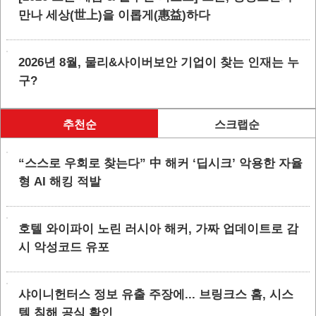
만나 세상(世上)을 이롭게(惠益)하다
2026년 8월, 물리&사이버보안 기업이 찾는 인재는 누
구?
추천순
스크랩순
“스스로 우회로 찾는다” 中 해커 ‘딥시크’ 악용한 자율
형 AI 해킹 적발
호텔 와이파이 노린 러시아 해커, 가짜 업데이트로 감
시 악성코드 유포
샤이니헌터스 정보 유출 주장에... 브링크스 홈, 시스
템 침해 공식 확인