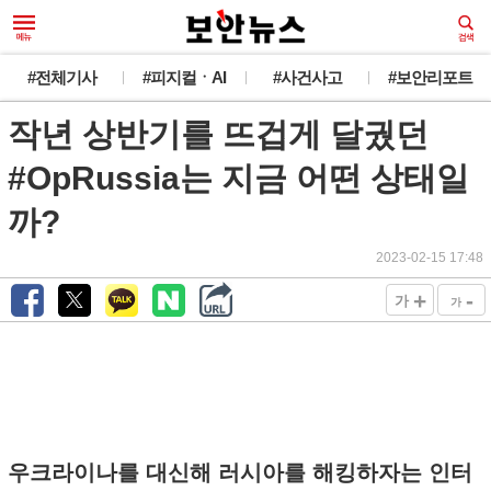
#전체기사
#피지컬ㆍAI
#사건사고
#보안리포트
작년 상반기를 뜨겁게 달궜던
#OpRussia는 지금 어떤 상태일
까?
2023-02-15 17:48
+
-
가
가
우크라이나를 대신해 러시아를 해킹하자는 인터