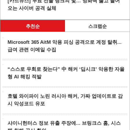
[카드뉴스] 무료 선물 링크의 덫… 방화벽 뚫고 들어
오는 사이버 공격 실체
추천순
스크랩순
Microsoft 365 AitM 악용 피싱 공격으로 계정 탈취...
급여 관련 이메일 수집
“스스로 우회로 찾는다” 中 해커 ‘딥시크’ 악용한 자율
형 AI 해킹 적발
호텔 와이파이 노린 러시아 해커, 가짜 업데이트로 감
시 악성코드 유포
샤이니헌터스 정보 유출 주장에... 브링크스 홈, 시스