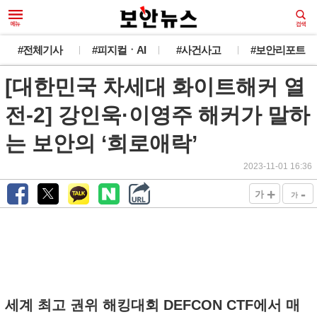
#전체기사
#피지컬ㆍAI
#사건사고
#보안리포트
[대한민국 차세대 화이트해커 열
전-2] 강인욱·이영주 해커가 말하
는 보안의 ‘희로애락’
2023-11-01 16:36
+
-
가
가
세계 최고 권위 해킹대회 DEFCON CTF에서 매