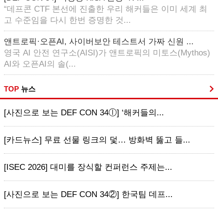
“데프콘 CTF 본선에 진출한 우리 해커들은 이미 세계 최
고 수준임을 다시 한번 증명한 것...
앤트로픽·오픈AI, 사이버보안 테스트서 가짜 신원 ...
영국 AI 안전 연구소(AISI)가 앤트로픽의 미토스(Mythos)
AI와 오픈AI의 솔(...
TOP
뉴스
[사진으로 보는 DEF CON 34ⓛ] ‘해커들의...
[카드뉴스] 무료 선물 링크의 덫… 방화벽 뚫고 들...
[ISEC 2026] 대미를 장식할 컨퍼런스 주제는...
[사진으로 보는 DEF CON 34②] 한국팀 데프...