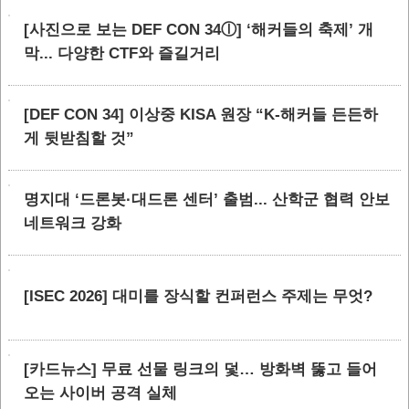
[사진으로 보는 DEF CON 34ⓛ] ‘해커들의 축제’ 개
막... 다양한 CTF와 즐길거리
[DEF CON 34] 이상중 KISA 원장 “K-해커들 든든하
게 뒷받침할 것”
명지대 ‘드론봇·대드론 센터’ 출범... 산학군 협력 안보
네트워크 강화
[ISEC 2026] 대미를 장식할 컨퍼런스 주제는 무엇?
[카드뉴스] 무료 선물 링크의 덫… 방화벽 뚫고 들어
오는 사이버 공격 실체