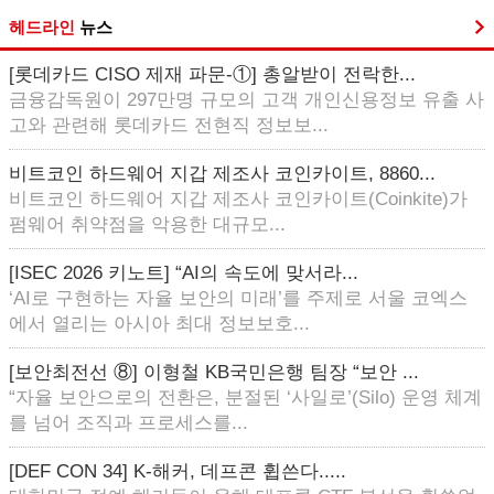
헤드라인
뉴스
[롯데카드 CISO 제재 파문-①] 총알받이 전락한...
금융감독원이 297만명 규모의 고객 개인신용정보 유출 사
고와 관련해 롯데카드 전현직 정보보...
비트코인 하드웨어 지갑 제조사 코인카이트, 8860...
비트코인 하드웨어 지갑 제조사 코인카이트(Coinkite)가
펌웨어 취약점을 악용한 대규모...
[ISEC 2026 키노트] “AI의 속도에 맞서라...
‘AI로 구현하는 자율 보안의 미래’를 주제로 서울 코엑스
에서 열리는 아시아 최대 정보보호...
[보안최전선 ⑧] 이형철 KB국민은행 팀장 “보안 ...
“자율 보안으로의 전환은, 분절된 ‘사일로’(Silo) 운영 체계
를 넘어 조직과 프로세스를...
[DEF CON 34] K-해커, 데프콘 휩쓴다.....