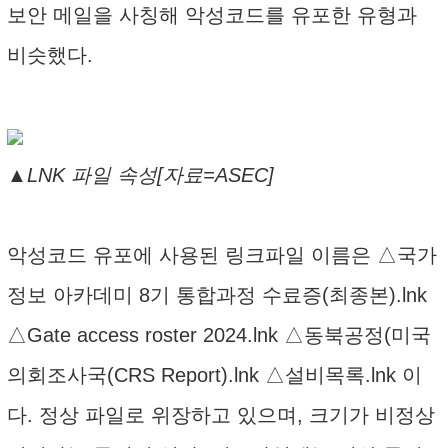
보안 메일을 사칭해 악성코드를 유포한 유형과
비슷했다.
▲LNK 파일 속성[자료=ASEC]
악성코드 유포에 사용된 링크파일 이름은 △국가
정보 아카데미 8기 통합과정 수료증(최종본).lnk
△Gate access roster 2024.lnk △동북공정(미국
의회조사국(CRS Report).lnk △설비목록.lnk 이
다. 정상 파일로 위장하고 있으며, 크기가 비정상