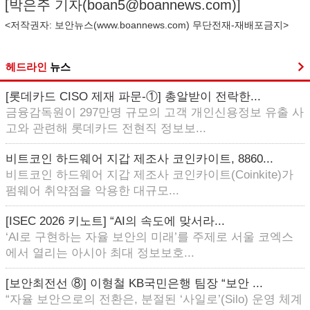
[박은주 기자(
boan5@boannews.com
)]
<저작권자: 보안뉴스(
www.boannews.com
) 무단전재-재배포금지>
헤드라인
뉴스
[롯데카드 CISO 제재 파문-①] 총알받이 전락한...
금융감독원이 297만명 규모의 고객 개인신용정보 유출 사
고와 관련해 롯데카드 전현직 정보보...
비트코인 하드웨어 지갑 제조사 코인카이트, 8860...
비트코인 하드웨어 지갑 제조사 코인카이트(Coinkite)가
펌웨어 취약점을 악용한 대규모...
[ISEC 2026 키노트] “AI의 속도에 맞서라...
‘AI로 구현하는 자율 보안의 미래’를 주제로 서울 코엑스
에서 열리는 아시아 최대 정보보호...
[보안최전선 ⑧] 이형철 KB국민은행 팀장 “보안 ...
“자율 보안으로의 전환은, 분절된 ‘사일로’(Silo) 운영 체계