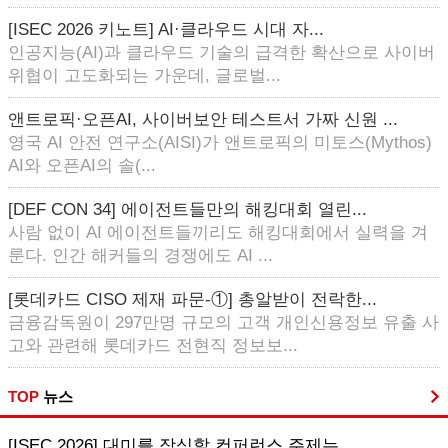
[ISEC 2026 키노트] AI·클라우드 시대 자...
인공지능(AI)과 클라우드 기술의 급격한 확산으로 사이버
위협이 고도화되는 가운데, 글로벌...
앤트로픽·오픈AI, 사이버보안 테스트서 가짜 신원 ...
영국 AI 안전 연구소(AISI)가 앤트로픽의 미토스(Mythos)
AI와 오픈AI의 솔(...
[DEF CON 34] 에이전트들만의 해킹대회 열린...
사람 없이 AI 에이전트들끼리도 해킹대회에서 실력을 겨
룬다. 인간 해커들의 경쟁에도 AI ...
[롯데카드 CISO 제재 파문-①] 총알받이 전락한...
금융감독원이 297만명 규모의 고객 개인신용정보 유출 사
고와 관련해 롯데카드 전현직 정보보...
TOP
뉴스
[ISEC 2026] 대미를 장식할 컨퍼런스 주제는...