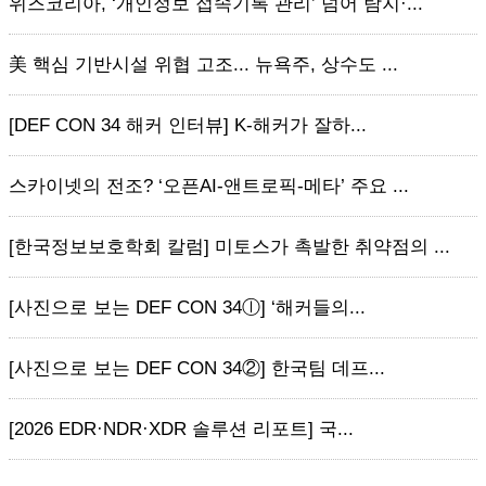
위즈코리아, ‘개인정보 접속기록 관리’ 넘어 탐지·...
美 핵심 기반시설 위협 고조... 뉴욕주, 상수도 ...
[DEF CON 34 해커 인터뷰] K-해커가 잘하...
스카이넷의 전조? ‘오픈AI-앤트로픽-메타’ 주요 ...
[한국정보보호학회 칼럼] 미토스가 촉발한 취약점의 ...
[사진으로 보는 DEF CON 34ⓛ] ‘해커들의...
[사진으로 보는 DEF CON 34②] 한국팀 데프...
[2026 EDR·NDR·XDR 솔루션 리포트] 국...