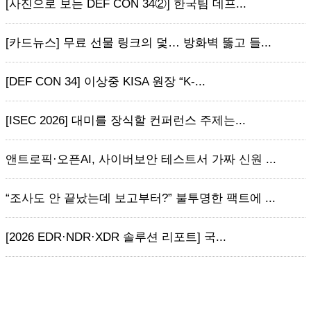
[사진으로 보는 DEF CON 34②] 한국팀 데프...
[카드뉴스] 무료 선물 링크의 덫… 방화벽 뚫고 들...
[DEF CON 34] 이상중 KISA 원장 “K-...
[ISEC 2026] 대미를 장식할 컨퍼런스 주제는...
앤트로픽·오픈AI, 사이버보안 테스트서 가짜 신원 ...
“조사도 안 끝났는데 보고부터?” 불투명한 팩트에 ...
[2026 EDR·NDR·XDR 솔루션 리포트] 국...