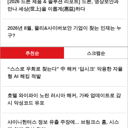
[2026 드론 제품 & 솔루션 리포트] 드론, 영상보안과
만나 세상(世上)을 이롭게(惠益)하다
2026년 8월, 물리&사이버보안 기업이 찾는 인재는 누
구?
추천순
스크랩순
“스스로 우회로 찾는다” 中 해커 ‘딥시크’ 악용한 자율
형 AI 해킹 적발
호텔 와이파이 노린 러시아 해커, 가짜 업데이트로 감
시 악성코드 유포
샤이니헌터스 정보 유출 주장에... 브링크스 홈, 시스