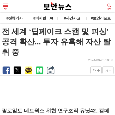
#전체기사
#피지컬ㆍAI
#사건사고
#보안리포트
전 세계 ‘딥페이크 스캠 및 피싱’
공격 확산... 투자 유혹해 자산 탈
취 중
2024-09-26 10:58
+
-
가
가
팔로알토 네트웍스 위협 연구조직 유닛42..캠페