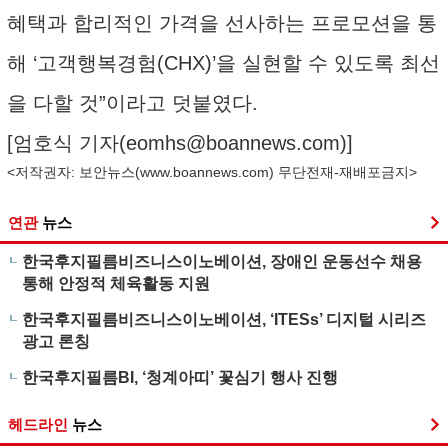
혜택과 합리적인 가격을 선사하는 프로모션을 통
해 ‘고객행복경험(CHX)’을 실현할 수 있도록 최선
을 다할 것”이라고 덧붙였다.
[엄호식 기자(
eomhs@boannews.com
)]
<저작권자: 보안뉴스(
www.boannews.com
) 무단전재-재배포금지>
연관
뉴스
한국후지필름비즈니스이노베이션, 장애인 운동선수 채용
통해 안정적 체육활동 지원
한국후지필름비즈니스이노베이션, ‘ITESs’ 디지털 시리즈
광고 론칭
한국후지필름BI, ‘청계아띠’ 꽃심기 행사 진행
헤드라인
뉴스