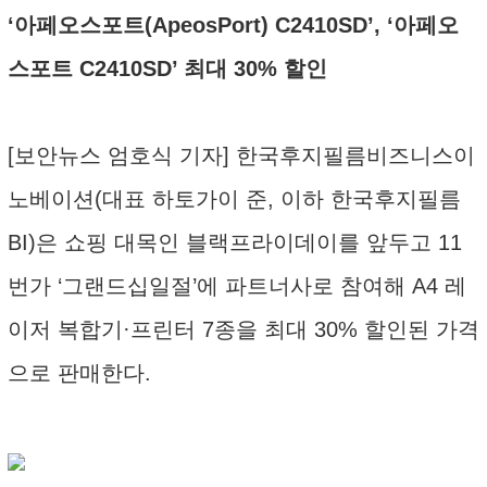
‘아페오스포트(ApeosPort) C2410SD’, ‘아페오
스포트 C2410SD’ 최대 30% 할인
[보안뉴스 엄호식 기자] 한국후지필름비즈니스이
노베이션(대표 하토가이 준, 이하 한국후지필름
BI)은 쇼핑 대목인 블랙프라이데이를 앞두고 11
번가 ‘그랜드십일절’에 파트너사로 참여해 A4 레
이저 복합기·프린터 7종을 최대 30% 할인된 가격
으로 판매한다.