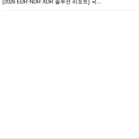
[2026 EDR·NDR·XDR 솔루션 리포트] 국...