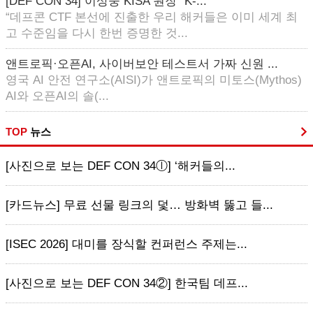
[DEF CON 34] 이상중 KISA 원장 “K-...
“데프콘 CTF 본선에 진출한 우리 해커들은 이미 세계 최
고 수준임을 다시 한번 증명한 것...
앤트로픽·오픈AI, 사이버보안 테스트서 가짜 신원 ...
영국 AI 안전 연구소(AISI)가 앤트로픽의 미토스(Mythos)
AI와 오픈AI의 솔(...
TOP
뉴스
[사진으로 보는 DEF CON 34ⓛ] ‘해커들의...
[카드뉴스] 무료 선물 링크의 덫… 방화벽 뚫고 들...
[ISEC 2026] 대미를 장식할 컨퍼런스 주제는...
[사진으로 보는 DEF CON 34②] 한국팀 데프...