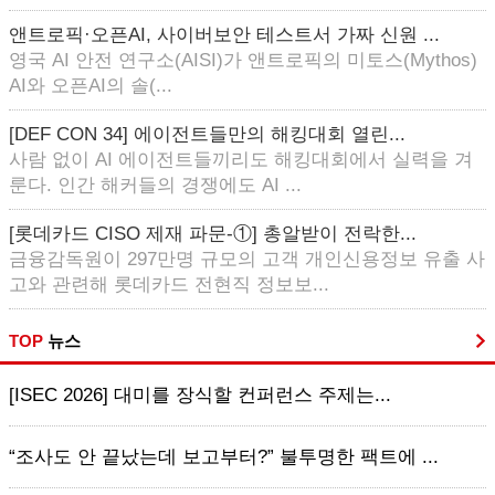
앤트로픽·오픈AI, 사이버보안 테스트서 가짜 신원 ...
영국 AI 안전 연구소(AISI)가 앤트로픽의 미토스(Mythos)
AI와 오픈AI의 솔(...
[DEF CON 34] 에이전트들만의 해킹대회 열린...
사람 없이 AI 에이전트들끼리도 해킹대회에서 실력을 겨
룬다. 인간 해커들의 경쟁에도 AI ...
[롯데카드 CISO 제재 파문-①] 총알받이 전락한...
금융감독원이 297만명 규모의 고객 개인신용정보 유출 사
고와 관련해 롯데카드 전현직 정보보...
TOP
뉴스
[ISEC 2026] 대미를 장식할 컨퍼런스 주제는...
“조사도 안 끝났는데 보고부터?” 불투명한 팩트에 ...