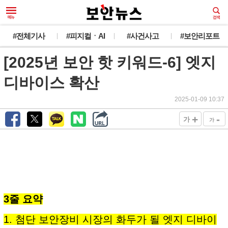
#전체기사
#피지컬ㆍAI
#사건사고
#보안리포트
[2025년 보안 핫 키워드-6] 엣지
디바이스 확산
2025-01-09 10:37
+
-
가
가
3줄 요약
1. 첨단 보안장비 시장의 화두가 될 엣지 디바이