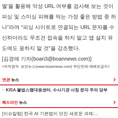
엘’을 활용해 악성 URL 여부를 검사해 보는 것이
피싱 및 스미싱 피해를 막는 가장 좋은 방법 중 하
나”라며 “피싱 사이트로 연결되는 URL 문자를 수
신하더라도 무조건 접속을 하지 말고 앱 설치 유
도에도 응하지 말 것”을 강조했다.
[김경애 기자(
boan3@boannews.com
)]
<저작권자: 보안뉴스(
www.boannews.com
) 무단전재-재배포금지>
연관
뉴스
KISA 불법스팸대응센터, 수사기관 사칭 문자 주의 당부
헤드라인
뉴스
[이슈칼럼] 한국 AI 기본법이 던진 새로운 과제:...