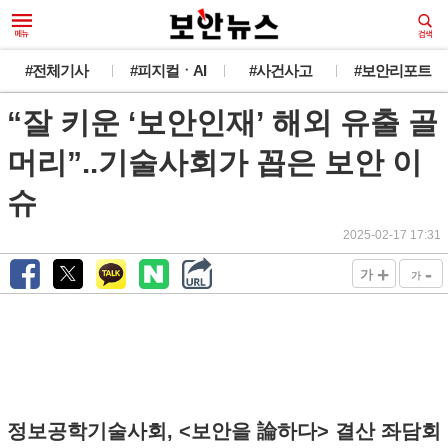
#전체기사
#피지컬ㆍAI
#사건사고
#보안리포트
“잘 키운 ‘보안인재’ 해외 유출 골
머리”..기술사회가 꼽은 보안 이
슈
2025-02-17 17:31
+
-
가
가
정보공학기술사회, <보안을 論하다> 결산 좌담회