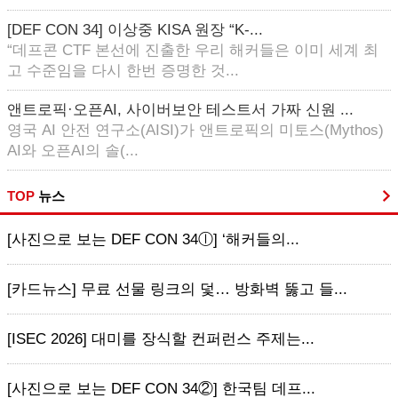
[DEF CON 34] 이상중 KISA 원장 “K-...
“데프콘 CTF 본선에 진출한 우리 해커들은 이미 세계 최
고 수준임을 다시 한번 증명한 것...
앤트로픽·오픈AI, 사이버보안 테스트서 가짜 신원 ...
영국 AI 안전 연구소(AISI)가 앤트로픽의 미토스(Mythos)
AI와 오픈AI의 솔(...
TOP
뉴스
[사진으로 보는 DEF CON 34ⓛ] ‘해커들의...
[카드뉴스] 무료 선물 링크의 덫… 방화벽 뚫고 들...
[ISEC 2026] 대미를 장식할 컨퍼런스 주제는...
[사진으로 보는 DEF CON 34②] 한국팀 데프...