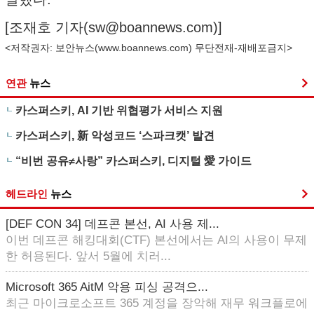
[조재호 기자(
sw@boannews.com
)]
<저작권자: 보안뉴스(
www.boannews.com
) 무단전재-재배포금지>
연관
뉴스
카스퍼스키, AI 기반 위협평가 서비스 지원
카스퍼스키, 新 악성코드 ‘스파크캣’ 발견
“비번 공유≠사랑” 카스퍼스키, 디지털 愛 가이드
헤드라인
뉴스
[DEF CON 34] 데프콘 본선, AI 사용 제...
이번 데프콘 해킹대회(CTF) 본선에서는 AI의 사용이 무제
한 허용된다. 앞서 5월에 치러...
Microsoft 365 AitM 악용 피싱 공격으...
최근 마이크로소프트 365 계정을 장악해 재무 워크플로에