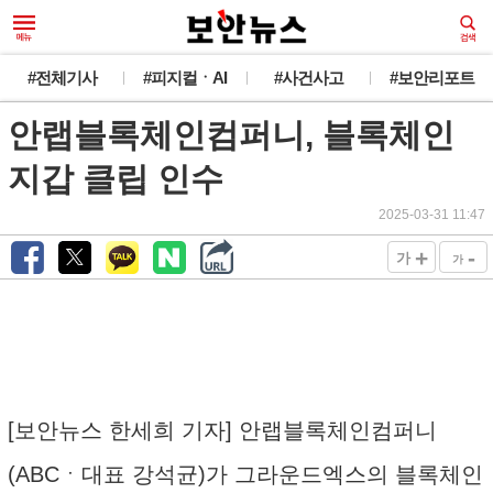
#전체기사
#피지컬ㆍAI
#사건사고
#보안리포트
안랩블록체인컴퍼니, 블록체인
지갑 클립 인수
2025-03-31 11:47
+
-
가
가
[보안뉴스 한세희 기자] 안랩블록체인컴퍼니
(ABCㆍ대표 강석균)가 그라운드엑스의 블록체인