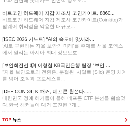
고와 관련해 롯데카드 전현직 정보보...
비트코인 하드웨어 지갑 제조사 코인카이트, 8860...
비트코인 하드웨어 지갑 제조사 코인카이트(Coinkite)가
펌웨어 취약점을 악용한 대규모...
[ISEC 2026 키노트] “AI의 속도에 맞서라...
‘AI로 구현하는 자율 보안의 미래’를 주제로 서울 코엑스
에서 열리는 아시아 최대 정보보호...
[보안최전선 ⑧] 이형철 KB국민은행 팀장 “보안 ...
“자율 보안으로의 전환은, 분절된 ‘사일로’(Silo) 운영 체계
를 넘어 조직과 프로세스를...
[DEF CON 34] K-해커, 데프콘 휩쓴다.....
대한민국 정예 해커들이 올해 데프콘 CTF 본선을 휩쓸었
다.한국 해커들이 대거 포진된 7개...
TOP
뉴스