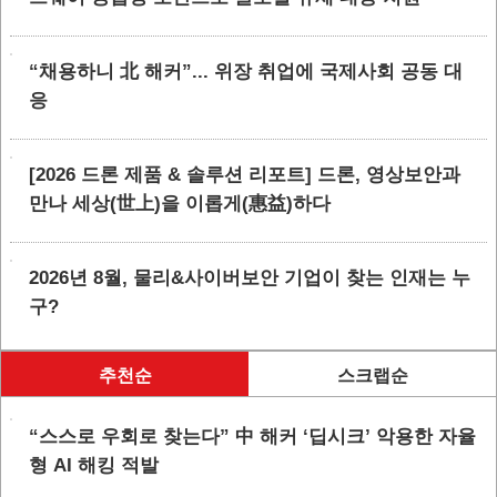
“채용하니 北 해커”... 위장 취업에 국제사회 공동 대
응
[2026 드론 제품 & 솔루션 리포트] 드론, 영상보안과
만나 세상(世上)을 이롭게(惠益)하다
2026년 8월, 물리&사이버보안 기업이 찾는 인재는 누
구?
추천순
스크랩순
“스스로 우회로 찾는다” 中 해커 ‘딥시크’ 악용한 자율
형 AI 해킹 적발