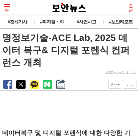
새로운 뉴스가 도착했습니다.
#전체기사
#피지컬ㆍAI
#사건사고
#보안리포트
명정보기술-ACE Lab, 2025 데
韓 외교관 전원 해킹 추정... 최대 1만건 유출
오늘 그만 보기
이터 복구& 디지털 포렌식 컨퍼
런스 개최
2025-05-15 15:51
+
-
가
가
데이터복구 및 디지털 포렌식에 대한 다양한 기