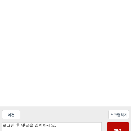
이전
스크랩하기