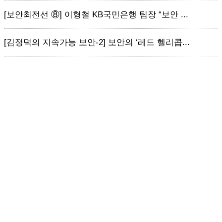
[보안최전선 ⑧] 이형철 KB국민은행 팀장 “보안 ...
[김정덕의 지속가능 보안-2] 보안의 ‘레드 헬리콥...