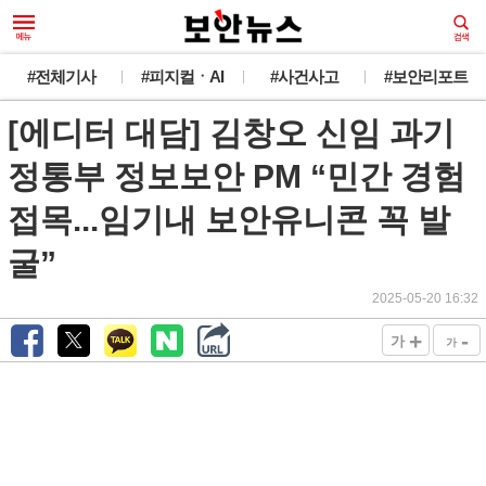
#전체기사
#피지컬ㆍAI
#사건사고
#보안리포트
[에디터 대담] 김창오 신임 과기
정통부 정보보안 PM “민간 경험
접목...임기내 보안유니콘 꼭 발
굴”
2025-05-20 16:32
+
-
가
가