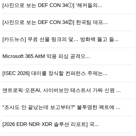
[사진으로 보는 DEF CON 34ⓛ] ‘해커들의...
[사진으로 보는 DEF CON 34②] 한국팀 데프...
[카드뉴스] 무료 선물 링크의 덫… 방화벽 뚫고 들...
Microsoft 365 AitM 악용 피싱 공격으...
[ISEC 2026] 대미를 장식할 컨퍼런스 주제는...
앤트로픽·오픈AI, 사이버보안 테스트서 가짜 신원 ...
“조사도 안 끝났는데 보고부터?” 불투명한 팩트에 ...
[2026 EDR·NDR·XDR 솔루션 리포트] 국...