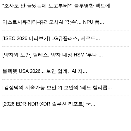
“조사도 안 끝났는데 보고부터?” 불투명한 팩트에 ...
이스트시큐리티-퓨리오사AI ‘맞손’... NPU 품...
[ISEC 2026 미리보기] LG유플러스, 제로트...
[양자와 보안] 탈레스, 양자 내성 HSM ‘루나 ...
블랙햇 USA 2026... 보안 업계, ‘AI 자...
[김정덕의 지속가능 보안-2] 보안의 ‘레드 헬리콥...
[2026 EDR·NDR·XDR 솔루션 리포트] 국...