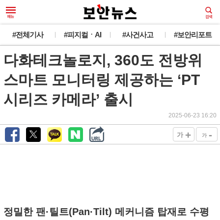
#전체기사
#피지컬ㆍAI
#사건사고
#보안리포트
다화테크놀로지, 360도 전방위
스마트 모니터링 제공하는 ‘PT
시리즈 카메라’ 출시
2025-06-23 16:20
+
-
가
가
정밀한 팬·틸트(Pan·Tilt) 메커니즘 탑재로 수평