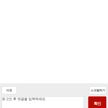
이전
스크랩하기