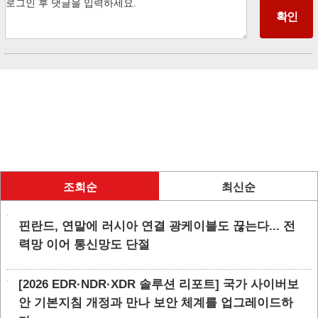
조회순
최신순
핀란드, 연말에 러시아 연결 광케이블도 끊는다... 전
력망 이어 통신망도 단절
[2026 EDR·NDR·XDR 솔루션 리포트] 국가 사이버보
안 기본지침 개정과 만나 보안 체계를 업그레이드하