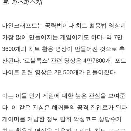
료: 카스퍼스키]
마인크래프트는 공략법이나 치트 활용법 영상이
가장 많이 만들어지는 게임이기도 하다. 약 7만
3600개의 치트 활용 영상이 만들어진 것으로 추
산된다. ‘로블록스’ 관련 영상은 4만7800개, 포트
나이트 관련 영상은 2만500개가 만들어졌다.
이는 이들 인기 게임에 대한 높은 관심을 보여준
다. 이 같은 관심은 해커들의 공격 진입로가 된다.
게이머를 겨냥한 정보 탈취 악성코드 상당수가
치트 활용법 영상을 이용하고 있다. 치트 프로그