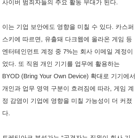
사이버 범죄자들의 주요 활동 무대가 된다.
이는 기업 보안에도 영향을 미칠 수 있다. 카스퍼
스키에 따르면, 유출돼 다크웹에 올라온 게임 등
엔터테인먼트 계정 중 7%는 회사 이메일 계정이
었다. 또 직원 개인 기기를 업무에 활용하는
BYOD (Bring Your Own Device) 확대로 기기에서
개인과 업무 영역 구분이 흐려짐에 따라, 게임 계
정 감염이 기업에 영향을 미칠 가능성이 더 커졌
다.
트레티아크 분석가는 “공격자는 직원이 회사 기