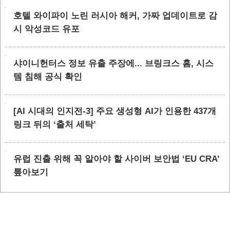
호텔 와이파이 노린 러시아 해커, 가짜 업데이트로 감
시 악성코드 유포
샤이니헌터스 정보 유출 주장에... 브링크스 홈, 시스
템 침해 공식 확인
[AI 시대의 인지전-3] 주요 생성형 AI가 인용한 437개
링크 뒤의 ‘출처 세탁’
유럽 진출 위해 꼭 알아야 할 사이버 보안법 ‘EU CRA’
톺아보기