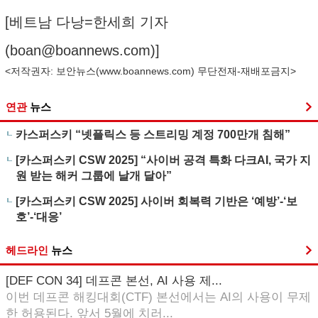
[베트남 다낭=한세희 기자
(
boan@boannews.com
)]
<저작권자: 보안뉴스(
www.boannews.com
) 무단전재-재배포금지>
연관
뉴스
카스퍼스키 “넷플릭스 등 스트리밍 계정 700만개 침해”
[카스퍼스키 CSW 2025] “사이버 공격 특화 다크AI, 국가 지
원 받는 해커 그룹에 날개 달아”
[카스퍼스키 CSW 2025] 사이버 회복력 기반은 ‘예방’-‘보
호’-‘대응’
헤드라인
뉴스
[DEF CON 34] 데프콘 본선, AI 사용 제...
이번 데프콘 해킹대회(CTF) 본선에서는 AI의 사용이 무제
한 허용된다. 앞서 5월에 치러...