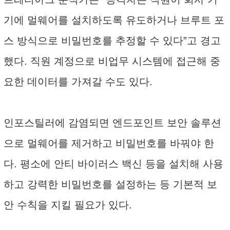
기에 멀웨어를 설치하도록 유도하거나 브루트 포
스 방식으로 비밀번호를 추정할 수 있다”고 경고
했다. 직원 계정으로 비업무 시스템에 접근해 중
요한 데이터를 가져갈 수도 있다.
인포스틸러에 감염되면 엔드포인트 보안 솔루션
으로 멀웨어를 제거하고 비밀번호를 바꿔야 한
다. 평소에 안티 바이러스 백신 등을 설치해 사용
하고 강력한 비밀번호를 설정하는 등 기본적 보
안 수칙을 지킬 필요가 있다.