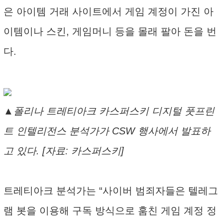
은 아이템 거래 사이트에서 게임 계정이 가진 아
이템이나 스킨, 게임머니 등을 몰래 팔아 돈을 번
다.
▲폴리나 트레티아크 카스퍼스키 디지털 풋프린
트 인텔리전스 분석가가 CSW 행사에서 발표하
고 있다. [자료: 카스퍼스키]
트레티아크 분석가는 “사이버 범죄자들은 텔레그
램 봇을 이용해 구독 방식으로 훔친 게임 계정 정