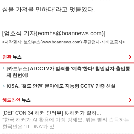
심을 가져볼 만하다”라고 덧붙였다.
[엄호식 기자(
eomhs@boannews.com
)]
<저작권자: 보안뉴스(
www.boannews.com
) 무단전재-재배포금지>
연관
뉴스
[카드뉴스] AI CCTV가 범죄를 ‘예측’한다! 침입감지·출입통
제 한번에!
KISA, ‘철도 안전’ 분야에도 지능형 CCTV 인증 신설
헤드라인
뉴스
[DEF CON 34 해커 인터뷰] K-해커가 잘하...
“한국 해커가 AI 활용에 가장 강해요. 뭐든 빨리 습득하는
한국인은 ‘IT DNA’가 있...