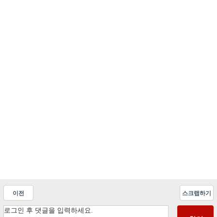
이전
스크랩하기