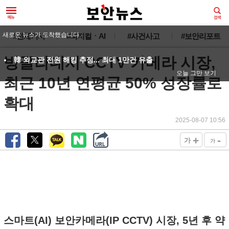
새로운 뉴스가 도착했습니다.
#전체기사
#피지컬ㆍAI
#사건사고
#보안리포트
방글라데시 CCTV 카메라 시장,
韓 외교관 전원 해킹 추정... 최대 1만건 유출
오늘 그만 보기
최근 10년 연평균 50% 성장률로
확대
2025-08-07 10:56
+
-
가
가
스마트(AI) 보안카메라(IP CCTV) 시장, 5년 후 약