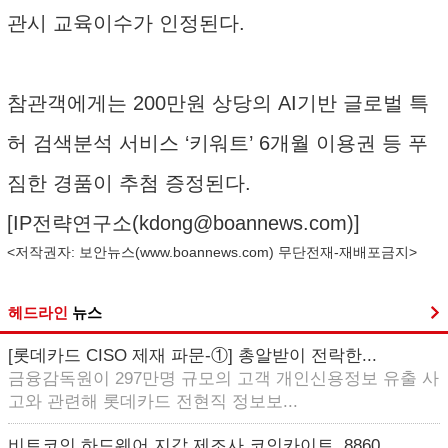
관시 교육이수가 인정된다.
참관객에게는 200만원 상당의 AI기반 글로벌 특
허 검색분석 서비스 ‘키워트’ 6개월 이용권 등 푸
짐한 경품이 추첨 증정된다.
[IP전략연구소(
kdong@boannews.com
)]
<저작권자: 보안뉴스(
www.boannews.com
) 무단전재-재배포금지>
헤드라인
뉴스
[롯데카드 CISO 제재 파문-①] 총알받이 전락한...
금융감독원이 297만명 규모의 고객 개인신용정보 유출 사
고와 관련해 롯데카드 전현직 정보보...
비트코인 하드웨어 지갑 제조사 코인카이트, 8860...