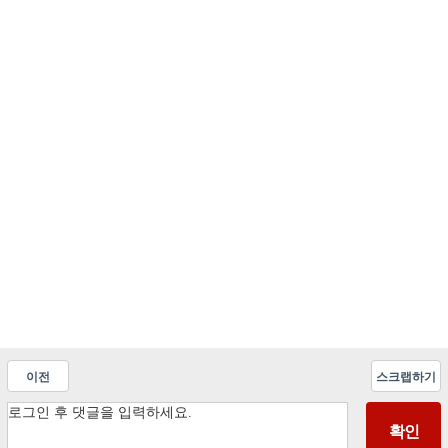
이전
스크랩하기