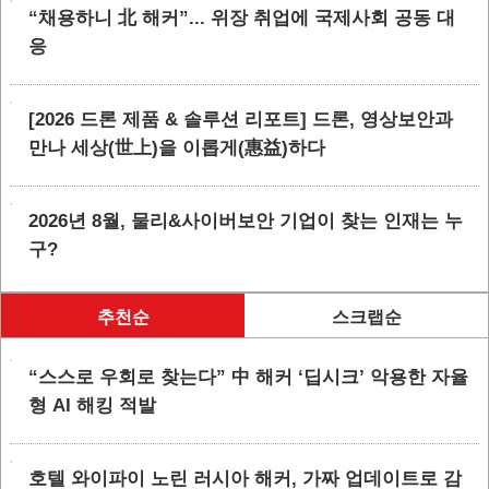
“채용하니 北 해커”... 위장 취업에 국제사회 공동 대
응
[2026 드론 제품 & 솔루션 리포트] 드론, 영상보안과
만나 세상(世上)을 이롭게(惠益)하다
2026년 8월, 물리&사이버보안 기업이 찾는 인재는 누
구?
추천순
스크랩순
“스스로 우회로 찾는다” 中 해커 ‘딥시크’ 악용한 자율
형 AI 해킹 적발
호텔 와이파이 노린 러시아 해커, 가짜 업데이트로 감