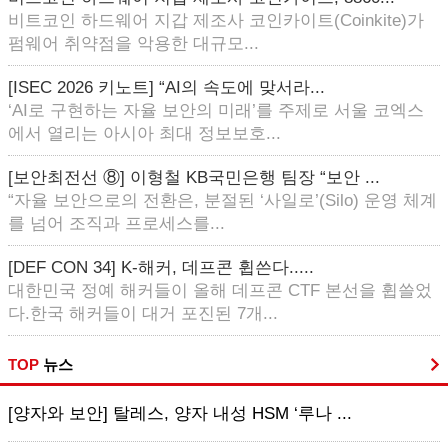
비트코인 하드웨어 지갑 제조사 코인카이트(Coinkite)가
펌웨어 취약점을 악용한 대규모...
[ISEC 2026 키노트] “AI의 속도에 맞서라...
‘AI로 구현하는 자율 보안의 미래’를 주제로 서울 코엑스
에서 열리는 아시아 최대 정보보호...
[보안최전선 ⑧] 이형철 KB국민은행 팀장 “보안 ...
“자율 보안으로의 전환은, 분절된 ‘사일로’(Silo) 운영 체계
를 넘어 조직과 프로세스를...
[DEF CON 34] K-해커, 데프콘 휩쓴다.....
대한민국 정예 해커들이 올해 데프콘 CTF 본선을 휩쓸었
다.한국 해커들이 대거 포진된 7개...
TOP
뉴스
[양자와 보안] 탈레스, 양자 내성 HSM ‘루나 ...