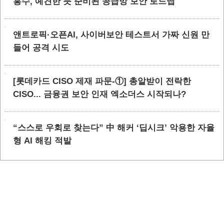
홍수, 예견한 듯 준비된 공급망 보안 로드맵
앤트로픽·오픈AI, 사이버보안 테스트서 가짜 신원 만
들어 공격 시도
[롯데카드 CISO 제재 파문-①] 총알받이 전락한
CISO... 금융권 보안 인재 엑소더스 시작되나?
“스스로 우회로 찾는다” 中 해커 ‘딥시크’ 악용한 자율
형 AI 해킹 적발