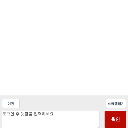
이전
스크랩하기