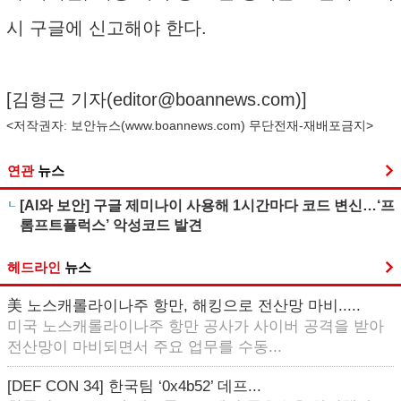
시 구글에 신고해야 한다.
[김형근 기자(
editor@boannews.com
)]
<저작권자: 보안뉴스(
www.boannews.com
) 무단전재-재배포금지>
연관
뉴스
[AI와 보안] 구글 제미나이 사용해 1시간마다 코드 변신…‘프
롬프트플럭스’ 악성코드 발견
헤드라인
뉴스
美 노스캐롤라이나주 항만, 해킹으로 전산망 마비.....
미국 노스캐롤라이나주 항만 공사가 사이버 공격을 받아
전산망이 마비되면서 주요 업무를 수동...
[DEF CON 34] 한국팀 ‘0x4b52’ 데프...