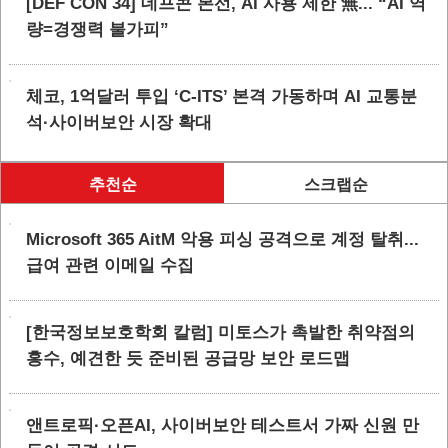
[DEF CON 34] 데프콘 본선, AI 사용 제한 無... “AI 역
량=경쟁력 불가피”
체코, 1억달러 투입 ‘C-ITS’ 본격 가동하며 AI 교통분
석·사이버보안 시장 확대
추천순
스크랩순
Microsoft 365 AitM 악용 피싱 공격으로 계정 탈취...
급여 관련 이메일 수집
[한국정보보호학회 칼럼] 미토스가 촉발한 취약점의
홍수, 예견한 듯 준비된 공급망 보안 로드맵
앤트로픽·오픈AI, 사이버보안 테스트서 가짜 신원 만