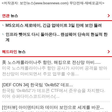
<저작권자: 보안뉴스(
www.boannews.com
) 무단전재-재배포금지>
연관
뉴스
MS오피스 제로데이, 긴급 업데이트 3일 만에 보안 뚫려
인프라 뺏어도 다시 돌아온다... 랜섬웨어 단속의 현실적 한
계
헤드라인
뉴스
美 노스캐롤라이나주 항만, 해킹으로 전산망 마비.....
미국 노스캐롤라이나주 항만 공사가 사이버 공격을 받아
전산망이 마비되면서 주요 업무를 수동...
[DEF CON 34] 한국팀 ‘0x4b52’ 데프...
한국팀 ‘0x4b52’가 데프콘 CTF에서 준우승을 차지했다.
이어 슈퍼다이스코드러버스(...
[인터뷰] 아이덴티티와 데이터 보안으로 세계를 바꾼...