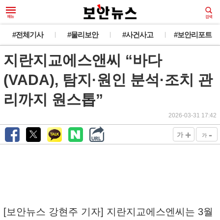
#전체기사
#물리보안
#사건사고
#보안리포트
지란지교에스앤씨 “바다
(VADA), 탐지·원인 분석·조치 관
리까지 원스톱”
2026-03-31 17:42
+
-
가
가
[보안뉴스 강현주 기자] 지란지교에스엔씨는 3월