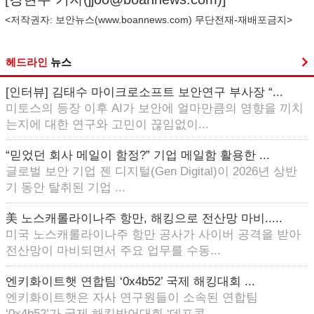
<저작권자: 보안뉴스(
www.boannews.com
) 무단전재-재배포금지>
헤드라인
뉴스
[인터뷰] 김태수 마이크로소프트 보안연구 부사장 “...
미토스의 등장 이후 AI가 보안에 얼마만큼의 영향을 끼치
는지에 대한 연구와 고민이 끊임없이...
“믿었던 회사 메일이 함정?” 기업 메일함 활용한 ...
글로벌 보안 기업 젠 디지털(Gen Digital)이 2026년 상반
기 동안 탈취된 기업 ...
美 노스캐롤라이나주 항만, 해킹으로 전산망 마비.....
미국 노스캐롤라이나주 항만 공사가 사이버 공격을 받아
전산망이 마비되면서 주요 업무를 수동...
엔키화이트햇 연합팀 ‘0x4b52’ 국제 해킹대회 ...
엔키화이트햇은 자사 연구원들이 소속된 연합팀
‘0x4b52’가 국제 해킹방어대회 ‘데프콘 ...