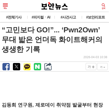
#전체기사
#피지컬ㆍAI
#사건사고
#보안리포트
“고민보다 GO!”... ‘Pwn2Own’
무대 밟은 언더독 화이트해커의
생생한 기록
2026-04-03 10:38
+
-
가
가
김동희 연구원, 제로데이 취약점 발굴부터 현장