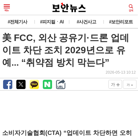
#전체기사
#피지컬ㆍAI
#사건사고
#보안리포트
美 FCC, 외산 공유기·드론 업데
이트 차단 조치 2029년으로 유
예... “취약점 방치 막는다”
2026-05-13 10:12
+
-
가
가
소비자기술협회(CTA) “업데이트 차단하면 오히