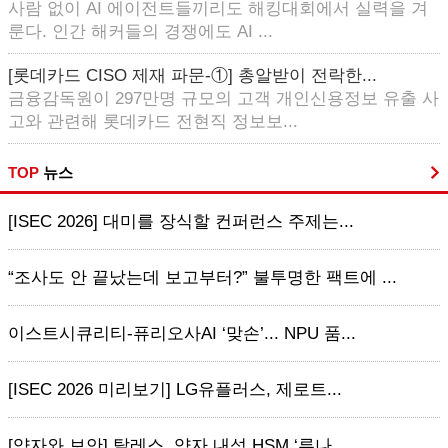
사람 없이 AI 에이전트들끼리도 해킹대회에서 실력을 겨
룬다. 인간 해커들의 경쟁에도 AI ...
[롯데카드 CISO 제재 파문-①] 총알받이 전락한...
금융감독원이 297만명 규모의 고객 개인신용정보 유출 사
고와 관련해 롯데카드 전현직 정보보...
TOP
뉴스
[ISEC 2026] 대미를 장식할 컨퍼런스 주제는...
“조사도 안 끝났는데 보고부터?” 불투명한 팩트에 ...
이스트시큐리티-퓨리오사AI ‘맞손’... NPU 품...
[ISEC 2026 미리보기] LG유플러스, 제로트...
[양자와 보안] 탈레스, 양자 내성 HSM ‘루나 ...