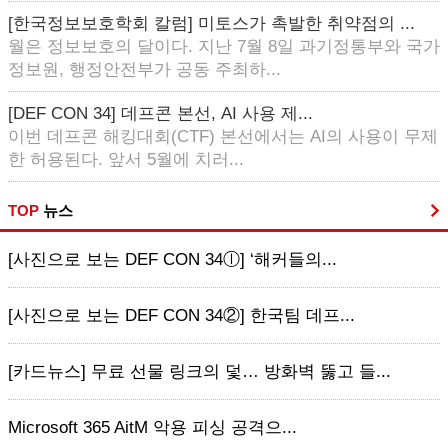
[한국정보보호학회 칼럼] 미토스가 촉발한 취약점의 ...
월은 정보보호의 달이다. 지난 7월 8일 과기정통부와 국가
정보원, 행정안전부가 공동 주최하...
[DEF CON 34] 데프콘 본선, AI 사용 제...
이번 데프콘 해킹대회(CTF) 본선에서는 AI의 사용이 무제
한 허용된다. 앞서 5월에 치러...
TOP
뉴스
[사진으로 보는 DEF CON 34ⓛ] ‘해커들의...
[사진으로 보는 DEF CON 34②] 한국팀 데프...
[카드뉴스] 무료 선물 링크의 덫… 방화벽 뚫고 들...
Microsoft 365 AitM 악용 피싱 공격으...