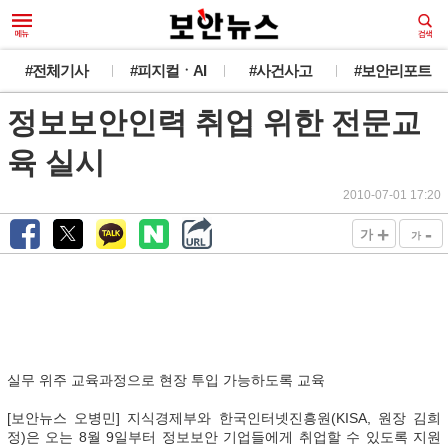
#전체기사
#피지컬ㆍAI
#사건사고
#보안리포트
정보보안인력 취업 위한 전문교
육 실시
2010-07-01 17:20
+
-
가
가
실무 위주 교육과정으로 현장 투입 가능하도록 교육
[보안뉴스 오병민] 지식경제부와 한국인터넷진흥원(KISA, 원장 김희
정)은 오는 8월 9일부터 정보보안 기업들에게 취업할 수 있도록 지원