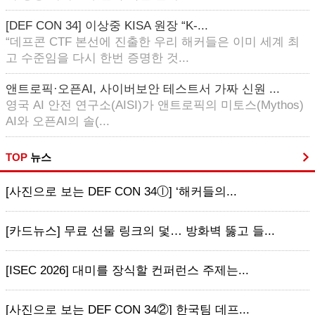
[DEF CON 34] 이상중 KISA 원장 “K-...
“데프콘 CTF 본선에 진출한 우리 해커들은 이미 세계 최
고 수준임을 다시 한번 증명한 것...
앤트로픽·오픈AI, 사이버보안 테스트서 가짜 신원 ...
영국 AI 안전 연구소(AISI)가 앤트로픽의 미토스(Mythos)
AI와 오픈AI의 솔(...
TOP
뉴스
[사진으로 보는 DEF CON 34ⓛ] ‘해커들의...
[카드뉴스] 무료 선물 링크의 덫… 방화벽 뚫고 들...
[ISEC 2026] 대미를 장식할 컨퍼런스 주제는...
[사진으로 보는 DEF CON 34②] 한국팀 데프...