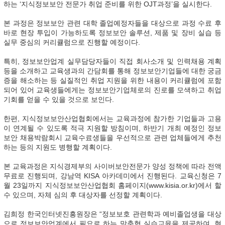
하는 ‘지식정보보안 전문가 취업 준비를 위한 OJT과정’을 실시한다.
본 과정은 정보보안 관련 대학 졸업예정자들을 대상으로 과정 수료 후
바로 현장 투입이 가능하도록 정보보안 솔루션, 제품 및 장비 실습 등
실무 중심의 커리큘럼으로 진행할 예정이다.
특히, 정보보안업계 실무담당자들이 직접 회사소개 및 인력채용 계획
등을 소개하고 교육생과의 간담회를 통해 정보보안기업들에 대한 궁금
증을 해소하는 등 실질적인 취업 지원을 위한 내용이 커리큘럼에 포함
되어 있어 교육생들에게는 정보보안기업체로의 진로를 모색하고 취업
기회를 얻을 수 있을 것으로 보인다.
한편, 지식정보보안산업협회에서는 교육과정에 참가한 기업들과 고용
이 연계될 수 있도록 적극 지원할 방침이며, 하반기 개최 예정인 정보
보안 채용박람회시 교육수료생들을 우선적으로 관련 업체들에게 추천
하는 등의 지원도 병행할 계획이다.
본 교육과정은 지식경제부의 사이버보안전문가 양성 정책에 따라 전액
무료로 진행되며, 강남역 KISA 아카데미에서 진행된다. 교육신청은 7
월 23일까지 지식정보보안산업협회 홈페이지(www.kisia.or.kr)에서 할
수 있으며, 자체 심의 후 대상자를 선정할 계획이다.
김희정 한국인터넷진흥원장은 “정보보호 관련학과 예비졸업생을 대상
으로 정보보안업계에서 필요로 하는 맞춤형 실습교육을 제공하여, 현