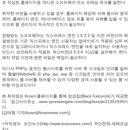
로 작성된 홈페이지용 게시판 소프트웨어 또는 프레임 워크를 말한다.
취약한 버전을 사용하고 있을 경우, 홈페이지 해킹에 의해 웹서버 원격
제어, 홈페이지 변조, 데이터베이스 정보 유출 등의 피해를 입을 수 있
으므로 웹 관리자의 적극적인 조치가 필요하다.
영향받는 소프트웨어는 익스프레스 엔진 1.5.3.3 및 이전 버전이며 해
결방안은 기존 익스프레스 엔진 사용자는 업데이트가 적용된 상위 버
전으로 업그레이드하거나 익스프레스 엔진을 새로 설치하는 이용자는
반드시 보안패치가 적용된 최신버전(1.5.3.4 이상)을 설치해야 한다.
패치 작업 이전에 원본 파일은 백업이 필요하다.
여기서 PHP는 동적인 웹사이트를 위한 서버 측 스크립트 언어를 말하
며 웹쉘(Webshell) 은 php, jsp, asp 등 스크립트 언어로 되어 있으며
원격에서 웹 서버를 제어할 수 있어 다양한 공격 사용될 수 있는 웹 서
버형 악성코드이다.
본 취약점은 Krcert 홈페이지를 통해 장경칩(Black Falcon)씨가 제공했
다. 참고사이트는 www.xpressengine.com/blog/textyle/21351939이
다.
[김태형 기자(boan@boannews.com)]
<저작권자: 보안뉴스(http://www.boannews.com/) 무단전재-재배포금
지>