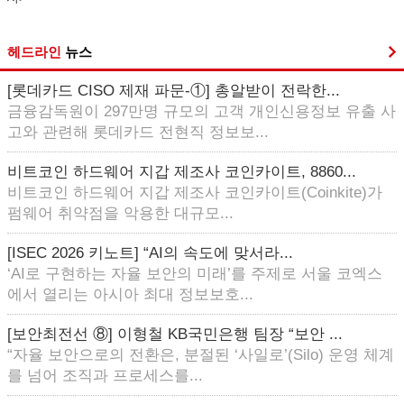
헤드라인
뉴스
[롯데카드 CISO 제재 파문-①] 총알받이 전락한...
금융감독원이 297만명 규모의 고객 개인신용정보 유출 사
고와 관련해 롯데카드 전현직 정보보...
비트코인 하드웨어 지갑 제조사 코인카이트, 8860...
비트코인 하드웨어 지갑 제조사 코인카이트(Coinkite)가
펌웨어 취약점을 악용한 대규모...
[ISEC 2026 키노트] “AI의 속도에 맞서라...
‘AI로 구현하는 자율 보안의 미래’를 주제로 서울 코엑스
에서 열리는 아시아 최대 정보보호...
[보안최전선 ⑧] 이형철 KB국민은행 팀장 “보안 ...
“자율 보안으로의 전환은, 분절된 ‘사일로’(Silo) 운영 체계
를 넘어 조직과 프로세스를...